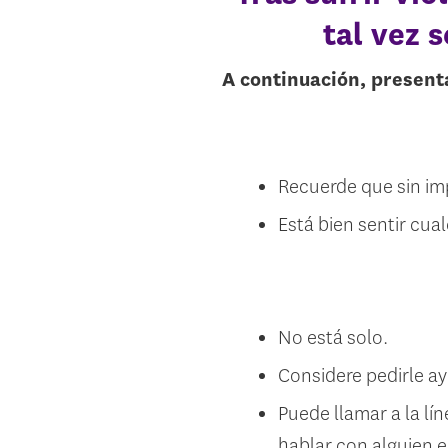
tal vez 
A continuación, present
Recuerde que sin imp
Está bien sentir cua
No está solo.
Considere pedirle ay
Puede llamar a la lí
hablar con alguien e