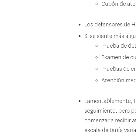
Cupón de ate
Los defensores de H
Si se siente más a 
Prueba de det
Examen de c
Pruebas de e
Atención méd
Lamentablemente, H
seguimiento, pero 
comenzar a recibir a
escala de tarifa vari