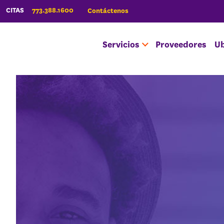
773.388.1600
CITAS
Contáctenos
Servicios
Proveedores
Ub