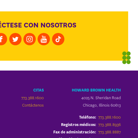
CTESE CON NOSOTROS
CITAS
HOWARD BROWN HEALTH
773.388.1600
4025 N. Sheridan Road
Contáctenos
Chicago, Illinois 60613
773.388.1600
Teléfono:
773.388.8936
Registros médicos:
773.388.8887
Fax de administración: